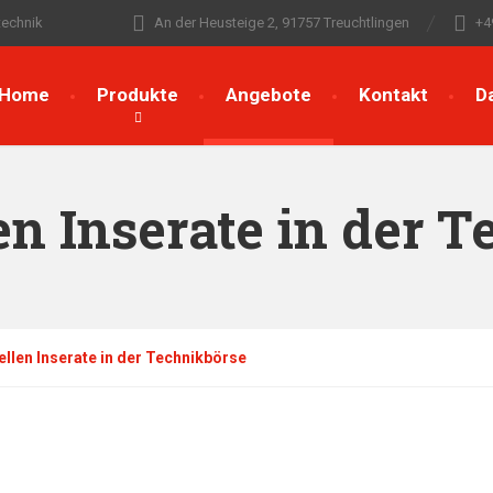
technik
An der Heusteige 2, 91757 Treuchtlingen
+4
Home
Produkte
Angebote
Kontakt
D
en Inserate in der 
ellen Inserate in der Technikbörse