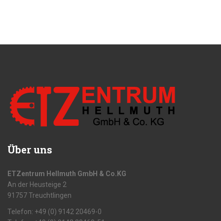
Über uns
ETZentrum Hellmuth GmbH & Co.KG
An der Heusteige 2
91757 Treuchtlingen
Telefon: +49 (0) 9142 20469-0