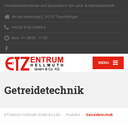
Familienunternehmen und Spezialist in der Land- & Getreidetechnik
An der Heusteige 2, 91757 Treuchtlingen
+49 (0) 9142 20469-0
Mon - Fr: 08:00 - 17:00
MENU
Getreidetechnik
ETZentrum Hellmuth GmbH & Co.kG
Produkte
Getreidetechnik